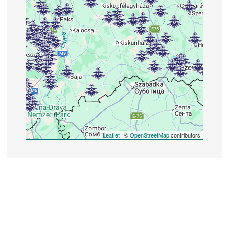
Leaflet
| ©
OpenStreetMap
contributors