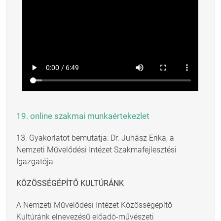
19. online szakmai munkaértekezlet
13. Gyakorlatot bemutatja: Dr. Juhász Erika, a
Nemzeti Művelődési Intézet Szakmafejlesztési
Igazgatója
KÖZÖSSÉGÉPÍTŐ KULTÚRÁNK
A Nemzeti Művelődési Intézet Közösségépítő
Kultúránk elnevezésű előadó-művészeti