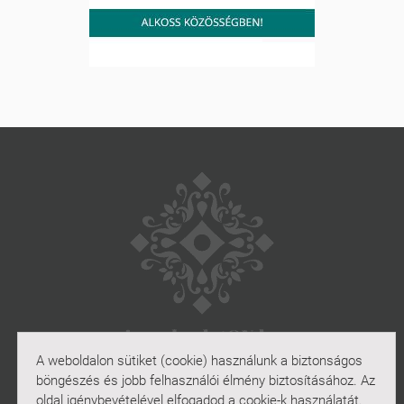
A weboldalon sütiket (cookie) használunk a biztonságos
böngészés és jobb felhasználói élmény biztosításához. Az
NAVIGÁCIÓ
oldal igénybevételével elfogadod a cookie-k használatát.