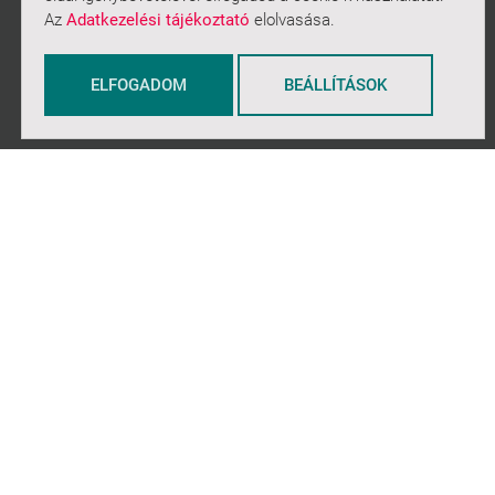
Az
Adatkezelési tájékoztató
elolvasása.
Rólunk
ELFOGADOM
BEÁLLÍTÁSOK
Heti ajánló
Archívum
Heti archívum
Projektek
Jeles napok
Petőfi Klub