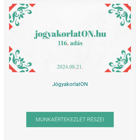
JógyakorlatON
MUNKAÉRTEKEZLET RÉSZEI