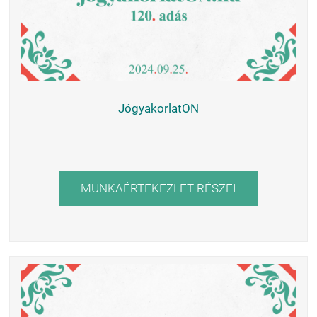
JógyakorlatON
MUNKAÉRTEKEZLET RÉSZEI