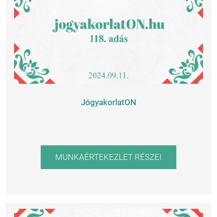
JógyakorlatON
MUNKAÉRTEKEZLET RÉSZEI