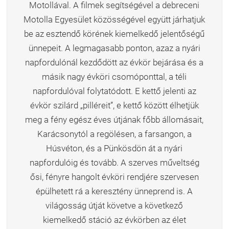
Motollával. A filmek segítségével a debreceni
Motolla Egyesület közösségével együtt járhatjuk
be az esztendő körének kiemelkedő jelentőségű
ünnepeit. A legmagasabb ponton, azaz a nyári
napfordulónál kezdődött az évkör bejárása és a
másik nagy évköri csomóponttal, a téli
napfordulóval folytatódott. E kettő jelenti az
évkör szilárd „pilléreit”, e kettő között élhetjük
meg a fény egész éves útjának főbb állomásait,
Karácsonytól a regölésen, a farsangon, a
Húsvéton, és a Pünkösdön át a nyári
napfordulóig és tovább. A szerves műveltség
ősi, fényre hangolt évköri rendjére szervesen
épülhetett rá a keresztény ünneprend is. A
világosság útját követve a következő
kiemelkedő stáció az évkörben az élet