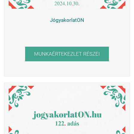
JógyakorlatON
MUNKAÉRTEKEZLET RÉSZEI