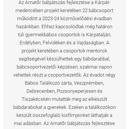
Az Amatőr bábjátszás fejlesztése a Kárpát-
medencében projekt keretében 22 bábcsoport
működött a 2023-24 közművelődési évadban
hazánkban. Ehhez kapcsolódtak még határon
túli gyermekbábos csoportok is Kárpátalján,
Erdélyben, Felvidéken és a Vajdaságban. A
projekt keretében a csoportok mentorok
segítségével készülhettek egy bábdarabbal,
bábcsoportvezetői képzésen, szakmai napon
vehettek részt a csoportvezetők. Az évadot négy
Bábos Találkozó zárta, Veszprémben,
Debrecenben, Pozsonyeperjesen és
Tiszakécskén mutatták meg az elkészült
bábdarabokat a gyerekek. Ezeken a találkozókon
készült összefoglaló kisfilmjeinket láthatják a
mai adásban. Az Amatőr bábjátszás fejlesztése