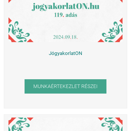
JógyakorlatON
MUNKAÉRTEKEZLET RÉSZEI