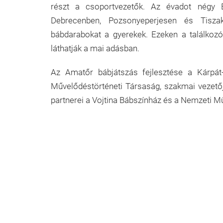
részt a csoportvezetők. Az évadot négy 
Debrecenben, Pozsonyeperjesen és Tisza
bábdarabokat a gyerekek. Ezeken a találkozók
láthatják a mai adásban.
Az Amatőr bábjátszás fejlesztése a Kárpát
Művelődéstörténeti Társaság, szakmai vezető
partnerei a Vojtina Bábszínház és a Nemzeti Mű