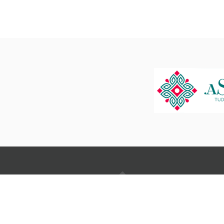
NAVI
Ról