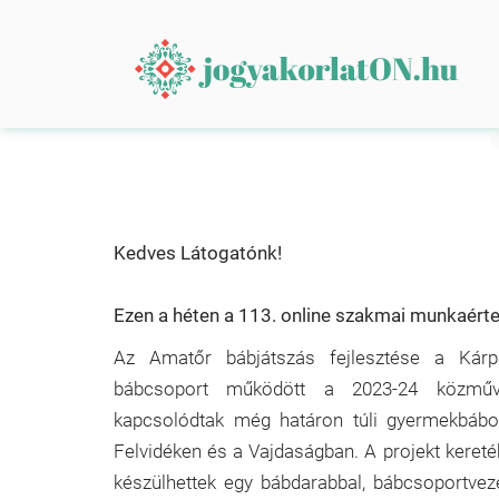
Kedves Látogatónk!
Ezen a héten a 113. online szakmai munkaértek
Az Amatőr bábjátszás fejlesztése a Kárp
bábcsoport működött a 2023-24 közműv
kapcsolódtak még határon túli gyermekbábos
Felvidéken és a Vajdaságban. A projekt keret
készülhettek egy bábdarabbal, bábcsoportvez