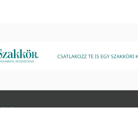
GÁCIÓ
PARTNEREK
unk
Komatál