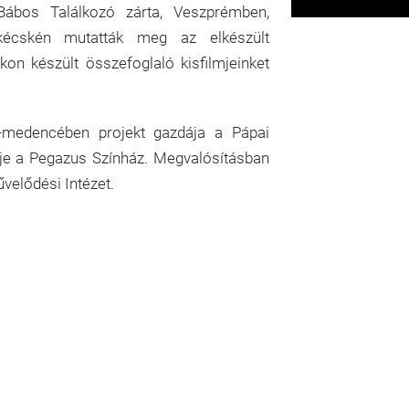
Bábos Találkozó zárta, Veszprémben,
kécskén mutatták meg az elkészült
on készült összefoglaló kisfilmjeinket
-medencében projekt gazdája a Pápai
je a Pegazus Színház. Megvalósításban
velődési Intézet.