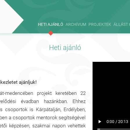
HETI AJÁNLÓ
ARCHÍVUM
PROJEKTEK
ÁLLÁST 
Heti ajánló
ezletet ajánljuk!
át-medencében projekt keretében 22
elődési évadban hazánkban. Ehhez
 csoportok is Kárpátalján, Erdélyben,
ében a csoportok mentorok segítségével
etői képzésen, szakmai napon vehettek