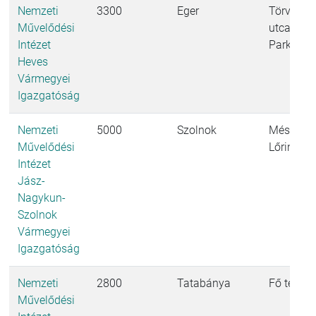
Nemzeti
3300
Eger
Törvényh
Művelődési
utca 4. A
Intézet
Park B ép
Heves
Vármegyei
Igazgatóság
Nemzeti
5000
Szolnok
Mészáro
Művelődési
Lőrinc ut
Intézet
Jász-
Nagykun-
Szolnok
Vármegyei
Igazgatóság
Nemzeti
2800
Tatabánya
Fő tér 4. 
Művelődési