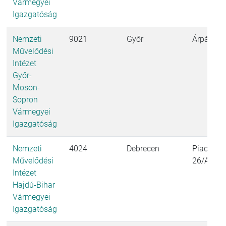
Vármegyei
Igazgatóság
Nemzeti
9021
Győr
Árpád út
Művelődési
Intézet
Győr-
Moson-
Sopron
Vármegyei
Igazgatóság
Nemzeti
4024
Debrecen
Piac utca
Művelődési
26/A. I. 
Intézet
Hajdú-Bihar
Vármegyei
Igazgatóság