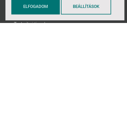
ELFOGADOM
BEÁLLÍTÁSOK
GYIK
Technikai tippek
Kapcsolat
PARTNEREK
Komatál
A Szakkör
A Szakkör Shop