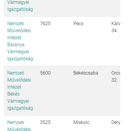
Vármegyei
Igazgatóság
Nemzeti
7625
Pécs
Kálvária 
Művelődési
34.
Intézet
Baranya
Vármegyei
Igazgatóság
Nemzeti
5600
Békéscsaba
Orosházi 
Művelődési
32.
Intézet
Békés
Vármegyei
Igazgatóság
Nemzeti
3525
Miskolc
Déryné ut
Művelődési