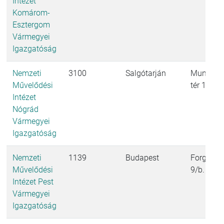
Intézet
Komárom-
Esztergom
Vármegyei
Igazgatóság
Nemzeti
3100
Salgótarján
Munkáso
Művelődési
tér 1.
Intézet
Nógrád
Vármegyei
Igazgatóság
Nemzeti
1139
Budapest
Forgách 
Művelődési
9/b.
Intézet Pest
Vármegyei
Igazgatóság