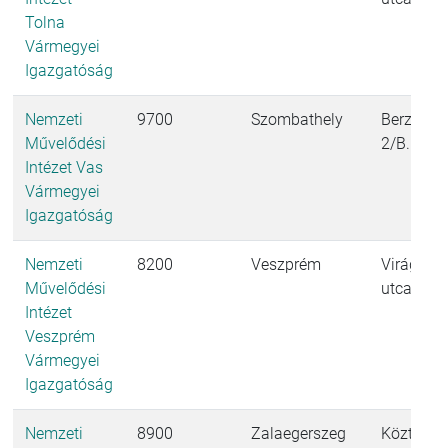
Tolna
Vármegyei
Igazgatóság
Nemzeti
9700
Szombathely
Berzsenyi
Művelődési
2/B.
Intézet Vas
Vármegyei
Igazgatóság
Nemzeti
8200
Veszprém
Virág Be
Művelődési
utca 4.
Intézet
Veszprém
Vármegyei
Igazgatóság
Nemzeti
8900
Zalaegerszeg
Köztársa