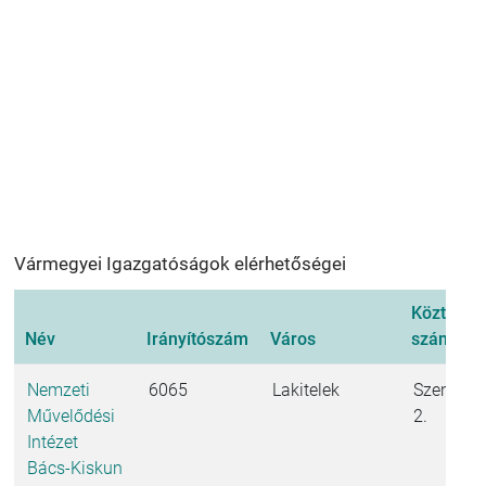
Vármegyei Igazgatóságok elérhetőségei
Közterüle
Név
Irányítószám
Város
szám
Nemzeti
6065
Lakitelek
Szentkirál
Művelődési
2.
Intézet
Bács-Kiskun