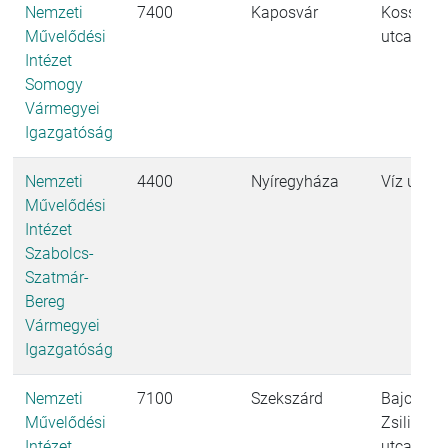
Nemzeti
7400
Kaposvár
Kossuth 
Művelődési
utca 1-9.
Intézet
Somogy
Vármegyei
Igazgatóság
Nemzeti
4400
Nyíregyháza
Víz utca 
Művelődési
Intézet
Szabolcs-
Szatmár-
Bereg
Vármegyei
Igazgatóság
Nemzeti
7100
Szekszárd
Bajcsy-
Művelődési
Zsilinszk
Intézet
utca 7.