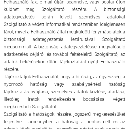
Felhasználó fax, e-mail útján scannelve, vagy postai úton
küldhet meg Szolgáltató részére. A biztonsági
adategyeztetés során felvett személyes adatokat
Szolgáltató a védett informatikai rendszerében ideiglenesen
tárol, mivel a Felhasználó által megküldött fénymásolatok a
biztonsági adategyeztetés lezárultával Szolgáltató
megsemmisít. A biztonsági adategyeztetéssel megvalósuló
adatkezelés céljáról és további feltételeiről Szolgáltató, az
adatok bekérésekor külön tájékoztatást nyújt Felhasználó
részére.
Tájékoztatjuk Felhasználót, hogy a bíróság, az ügyészség, a
nyomozó hatóság vagy szabálysértési hatóság
tájékoztatás nyújtása, személyes adatok közlése, átadása,
illetőleg iratok rendelkezésre bocsátása végett
megkeresheti Szolgáltatót.
Szolgáltató a hatóságok részére, jogszerű megkeresésüket
teljesítve - amennyiben a hatóság a pontos célt és az