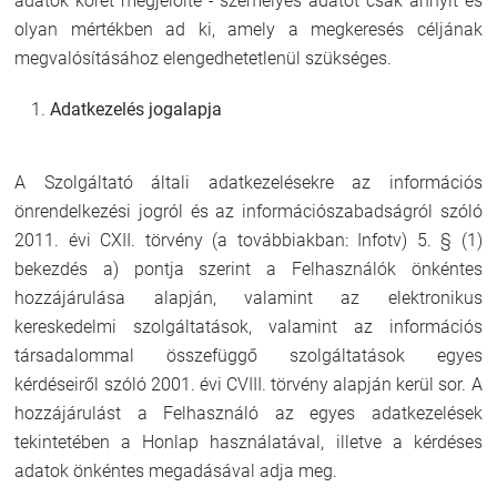
adatok körét megjelölte - személyes adatot csak annyit és
olyan mértékben ad ki, amely a megkeresés céljának
megvalósításához elengedhetetlenül szükséges.
Adatkezelés jogalapja
A Szolgáltató általi adatkezelésekre az információs
önrendelkezési jogról és az információszabadságról szóló
2011. évi CXII. törvény (a továbbiakban: Infotv) 5. § (1)
bekezdés a) pontja szerint a Felhasználók önkéntes
hozzájárulása alapján, valamint az elektronikus
kereskedelmi szolgáltatások, valamint az információs
társadalommal összefüggő szolgáltatások egyes
kérdéseiről szóló 2001. évi CVIII. törvény alapján kerül sor. A
hozzájárulást a Felhasználó az egyes adatkezelések
tekintetében a Honlap használatával, illetve a kérdéses
adatok önkéntes megadásával adja meg.