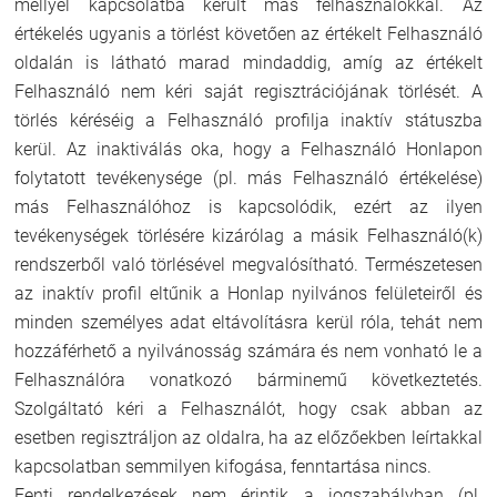
mellyel kapcsolatba került más felhasználókkal. Az
értékelés ugyanis a törlést követően az értékelt Felhasználó
oldalán is látható marad mindaddig, amíg az értékelt
Felhasználó nem kéri saját regisztrációjának törlését. A
törlés kéréséig a Felhasználó profilja inaktív státuszba
kerül. Az inaktiválás oka, hogy a Felhasználó Honlapon
folytatott tevékenysége (pl. más Felhasználó értékelése)
más Felhasználóhoz is kapcsolódik, ezért az ilyen
tevékenységek törlésére kizárólag a másik Felhasználó(k)
rendszerből való törlésével megvalósítható. Természetesen
az inaktív profil eltűnik a Honlap nyilvános felületeiről és
minden személyes adat eltávolításra kerül róla, tehát nem
hozzáférhető a nyilvánosság számára és nem vonható le a
Felhasználóra vonatkozó bárminemű következtetés.
Szolgáltató kéri a Felhasználót, hogy csak abban az
esetben regisztráljon az oldalra, ha az előzőekben leírtakkal
kapcsolatban semmilyen kifogása, fenntartása nincs.
Fenti rendelkezések nem érintik a jogszabályban (pl.