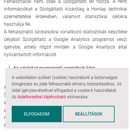
Felhasználók nem, csak a Szolgáltató fér hozzá. A fenti
információkat a Szolgáltató kizárólag a Honlap technikai
üzemeltetése érdekében, valamint statisztikai célokra
használja fel.
A felhasználói szokásokra vonatkozó statisztikák készítése
céljából Szolgáltató a Google Analytics programot veszi
igénybe, amely rögzít minden a Google Analitycs által
nyilvántartott információt.
Az adatokat megismerő személyek köre
A weboldalon sütiket (cookie) használunk a biztonságos
böngészés és jobb felhasználói élmény biztosításához. Az
Az adatokat elsődlegesen a Szolgáltató, illetve a
oldal igénybevételével elfogadod a cookie-k használatát.
Szolgáltató belső munkatársai jogosultak megismerni,
Az
Adatkezelési tájékoztató
elolvasása.
azokat nem teszik közzé, harmadik személyek részére nem
adják át és csak az Adatkezelési tájékoztatóban
ELFOGADOM
BEÁLLÍTÁSOK
meghatározott célokra használják, illetve használhatják fel.
Az alapul fekvő informatikai rendszer üzemeltetése, a