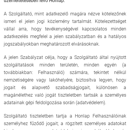
üzemeltetésében lévő Honlap.
A Szolgáltató, mint adatkezelő magára nézve kötelezőnek
ismeri el jelen jogi közlemény tartalmát. Kötelezettséget
vállal arra, hogy tevékenységével kapcsolatos minden
adatkezelés megfelel a jelen szabályzatban és a hatályos
jogszabályokban meghatározott elvárásoknak.
A jelen Szabályzat célja, hogy a Szolgáltató által nyújtott
szolgáltatások minden területén, minden egyén (a
továbbiakban: Felhasználó) számára, tekintet nélkül
nemzetiségére vagy lakóhelyére, biztosítva legyen, hogy
jogait és alapvető szabadságjogait, különösen a
magánélethez való jogát tiszteletben tartsák a személyes
adatainak gépi feldolgozása során (adatvédelem).
Szolgáltató tiszteletben tartja a Honlap Felhasználóinak
személyhez fűződő jogait; a rögzített személyes adatokat