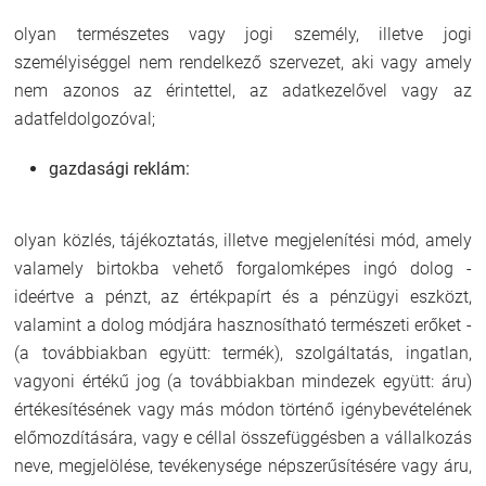
olyan természetes vagy jogi személy, illetve jogi
személyiséggel nem rendelkező szervezet, aki vagy amely
nem azonos az érintettel, az adatkezelővel vagy az
adatfeldolgozóval;
gazdasági reklám:
olyan közlés, tájékoztatás, illetve megjelenítési mód, amely
valamely birtokba vehető forgalomképes ingó dolog -
ideértve a pénzt, az értékpapírt és a pénzügyi eszközt,
valamint a dolog módjára hasznosítható természeti erőket -
(a továbbiakban együtt: termék), szolgáltatás, ingatlan,
vagyoni értékű jog (a továbbiakban mindezek együtt: áru)
értékesítésének vagy más módon történő igénybevételének
előmozdítására, vagy e céllal összefüggésben a vállalkozás
neve, megjelölése, tevékenysége népszerűsítésére vagy áru,