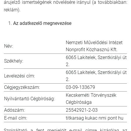
árujelző ismertségének növelésére irányul (a továbbiakban:
reklám).
Az adatkezelő megnevezése
Nemzeti Művelődési Intézet
Név:
Nonprofit Közhasznú Kft.
6065 Lakitelek, Szentkirályi út
Székhely:
2.
6065 Lakitelek, Szentkirályi út
Levelezési cím:
2.
Cégjegyzékszám:
03-09-133679
Kecskeméti Törvényszék
Nyilvántartó Cégbíróság:
Cégbírósága
Adószám:
25542921-2-03
E-mail cím:
titkarsag kukac nmi pont hu
Szolgáltató a fent megjelölt e-mail címre kizárólag az